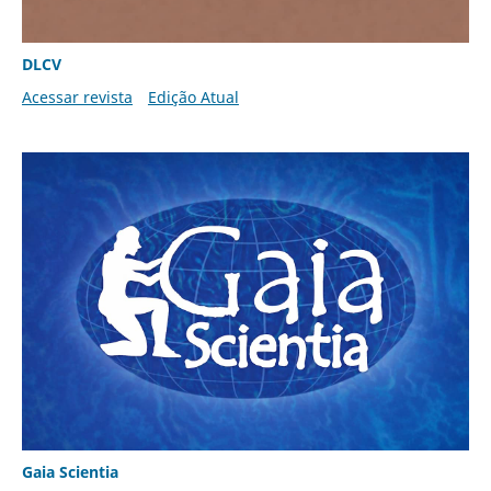
DLCV
Acessar revista
Edição Atual
Gaia Scientia