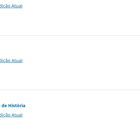
dição Atual
dição Atual
 de História
dição Atual