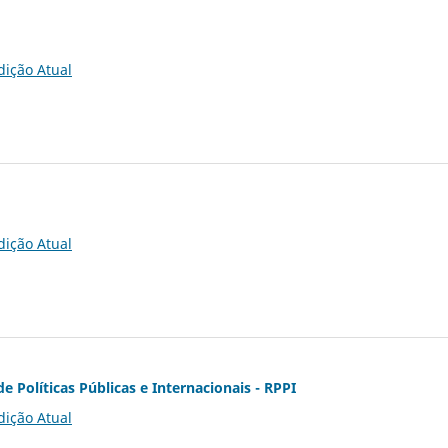
dição Atual
dição Atual
de Políticas Públicas e Internacionais - RPPI
dição Atual