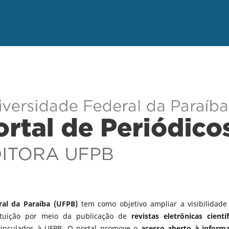
ral da Paraíba (UFPB)
tem como objetivo ampliar a visibilidade
tituição por meio da publicação de
revistas eletrônicas científ
vinculados à UFPB. O portal promove o
acesso aberto à inform