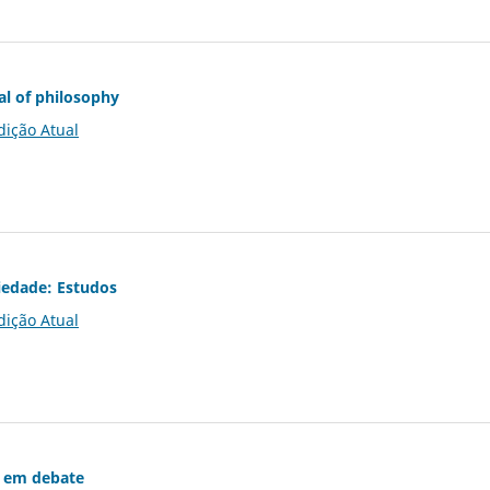
al of philosophy
dição Atual
iedade: Estudos
dição Atual
 em debate