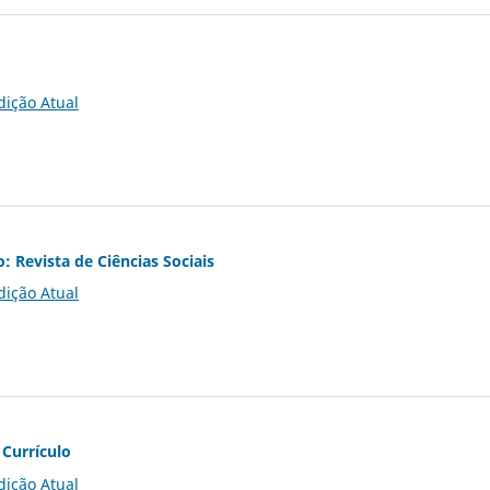
dição Atual
o: Revista de Ciências Sociais
dição Atual
 Currículo
dição Atual