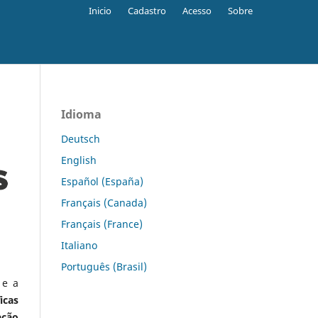
Inicio
Cadastro
Acesso
Sobre
Idioma
Deutsch
English
Español (España)
Français (Canada)
Français (France)
Italiano
Português (Brasil)
 e a
icas
ação