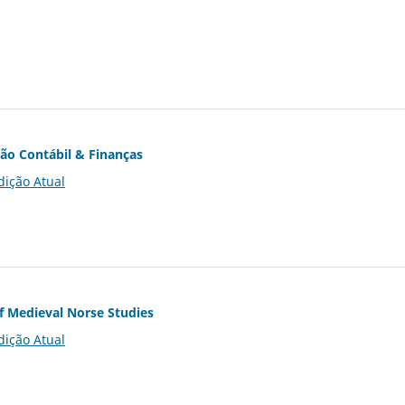
ção Contábil & Finanças
dição Atual
of Medieval Norse Studies
dição Atual