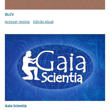
DLCV
Acessar revista
Edição Atual
Gaia Scientia