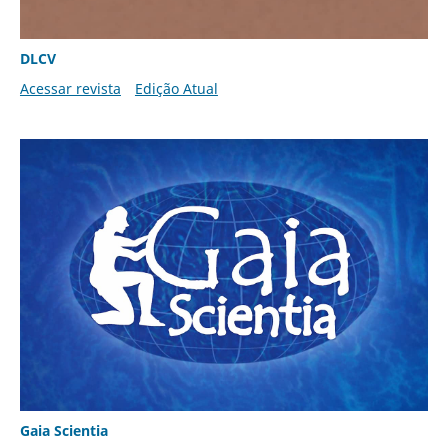
DLCV
Acessar revista
Edição Atual
Gaia Scientia