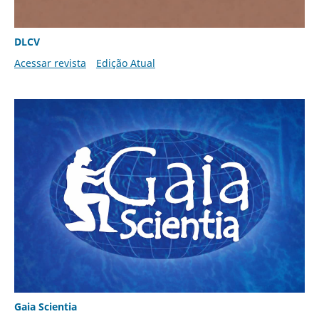
DLCV
Acessar revista
Edição Atual
Gaia Scientia