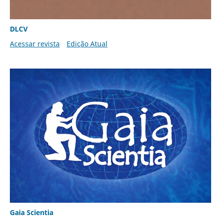
DLCV
Acessar revista
Edição Atual
Gaia Scientia