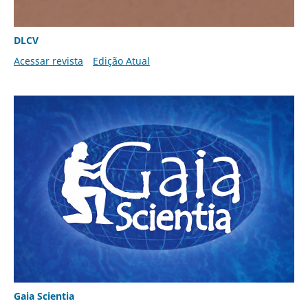
DLCV
Acessar revista
Edição Atual
Gaia Scientia