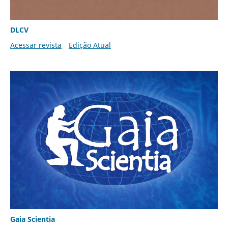
DLCV
Acessar revista
Edição Atual
Gaia Scientia