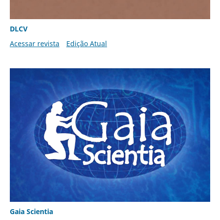
DLCV
Acessar revista
Edição Atual
Gaia Scientia