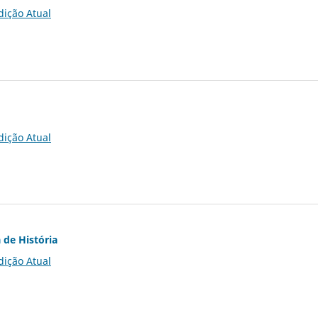
dição Atual
dição Atual
 de História
dição Atual