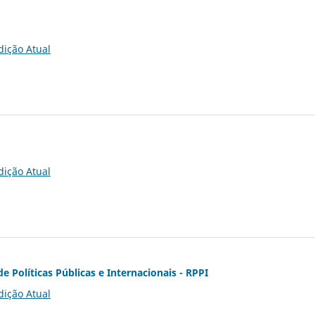
dição Atual
dição Atual
de Políticas Públicas e Internacionais - RPPI
dição Atual