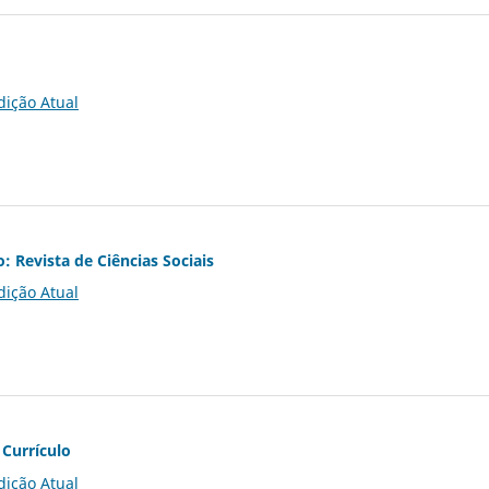
dição Atual
o: Revista de Ciências Sociais
dição Atual
 Currículo
dição Atual