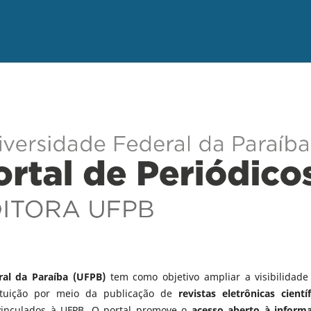
ral da Paraíba (UFPB)
tem como objetivo ampliar a visibilidade
tituição por meio da publicação de
revistas eletrônicas científ
vinculados à UFPB. O portal promove o
acesso aberto à inform