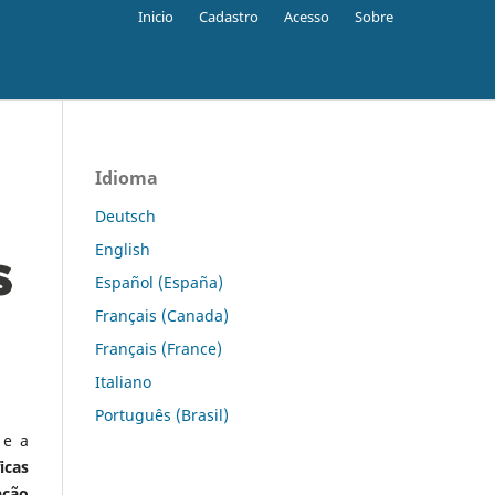
Inicio
Cadastro
Acesso
Sobre
Idioma
Deutsch
English
Español (España)
Français (Canada)
Français (France)
Italiano
Português (Brasil)
 e a
icas
ação