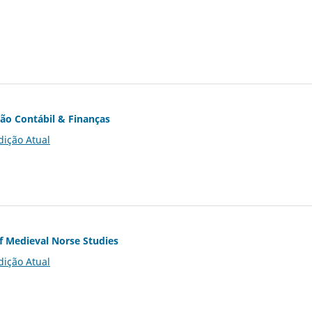
ção Contábil & Finanças
dição Atual
of Medieval Norse Studies
dição Atual