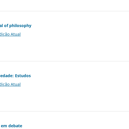
al of philosophy
dição Atual
iedade: Estudos
dição Atual
 em debate