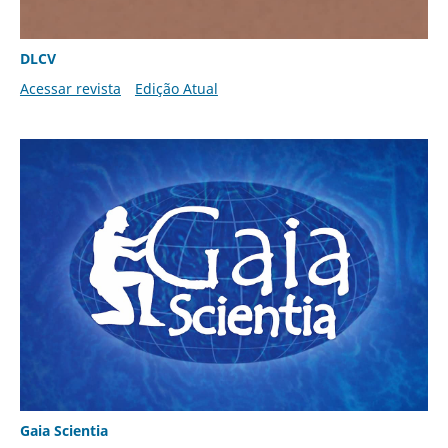
DLCV
Acessar revista
Edição Atual
Gaia Scientia