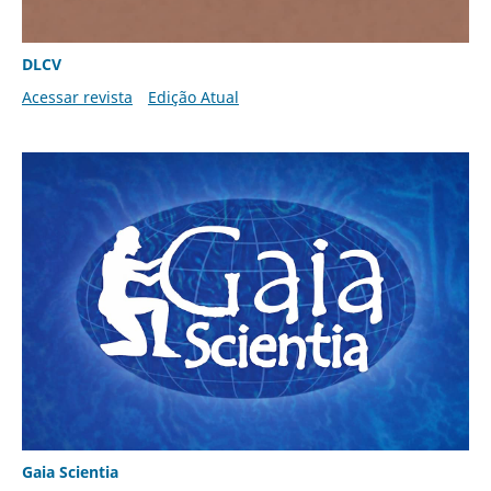
DLCV
Acessar revista
Edição Atual
Gaia Scientia