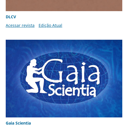
DLCV
Acessar revista
Edição Atual
Gaia Scientia