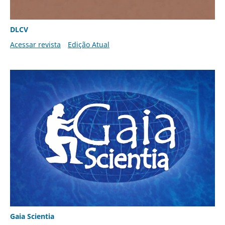
DLCV
Acessar revista
Edição Atual
Gaia Scientia