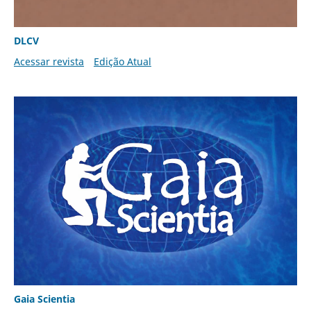
DLCV
Acessar revista
Edição Atual
Gaia Scientia