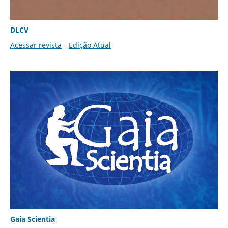
DLCV
Acessar revista
Edição Atual
Gaia Scientia