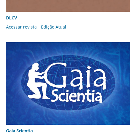
DLCV
Acessar revista
Edição Atual
Gaia Scientia