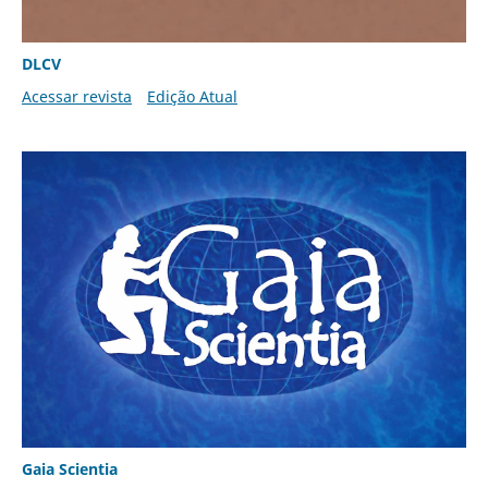
DLCV
Acessar revista
Edição Atual
Gaia Scientia