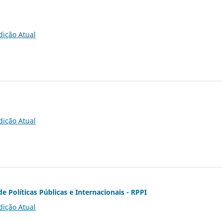
dição Atual
dição Atual
de Políticas Públicas e Internacionais - RPPI
dição Atual