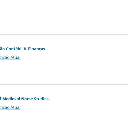
ção Contábil & Finanças
dição Atual
of Medieval Norse Studies
dição Atual