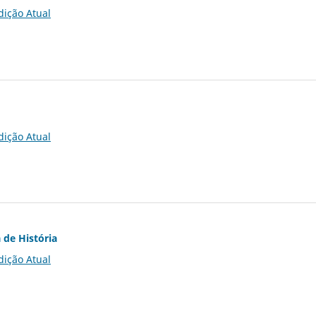
dição Atual
dição Atual
 de História
dição Atual