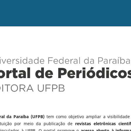
ral da Paraíba (UFPB)
tem como objetivo ampliar a visibilidade
tituição por meio da publicação de
revistas eletrônicas científ
vinculados à UFPB. O portal promove o
acesso aberto à inform