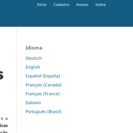
Inicio
Cadastro
Acesso
Sobre
Idioma
Deutsch
English
Español (España)
Français (Canada)
Français (France)
Italiano
Português (Brasil)
 e a
icas
ação