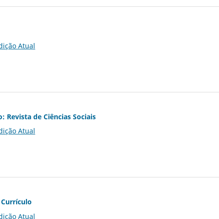
dição Atual
o: Revista de Ciências Sociais
dição Atual
 Currículo
dição Atual