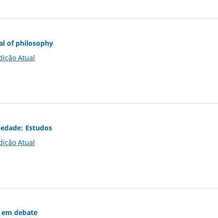
al of philosophy
dição Atual
iedade: Estudos
dição Atual
 em debate