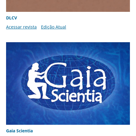
DLCV
Acessar revista
Edição Atual
Gaia Scientia