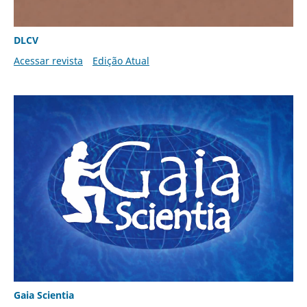
DLCV
Acessar revista
Edição Atual
Gaia Scientia