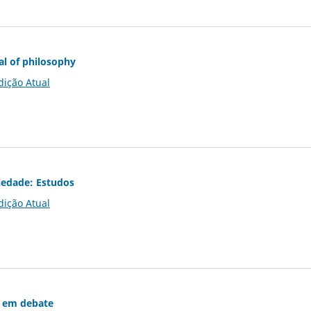
al of philosophy
dição Atual
iedade: Estudos
dição Atual
 em debate