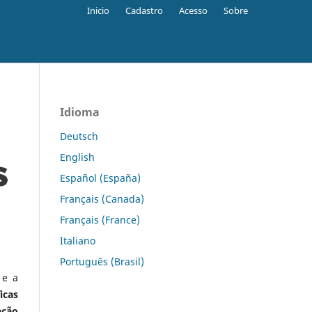
Inicio
Cadastro
Acesso
Sobre
Idioma
Deutsch
English
Español (España)
Français (Canada)
Français (France)
Italiano
Português (Brasil)
 e a
icas
ação