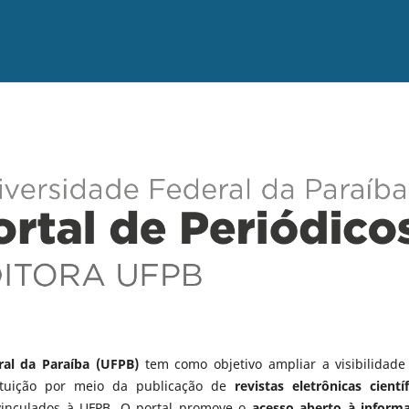
ral da Paraíba (UFPB)
tem como objetivo ampliar a visibilidade
tituição por meio da publicação de
revistas eletrônicas científ
vinculados à UFPB. O portal promove o
acesso aberto à inform