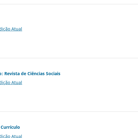
dição Atual
o: Revista de Ciências Sociais
dição Atual
 Currículo
dição Atual