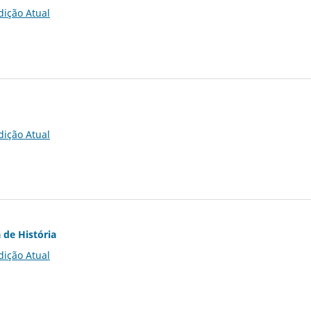
dição Atual
dição Atual
 de História
dição Atual