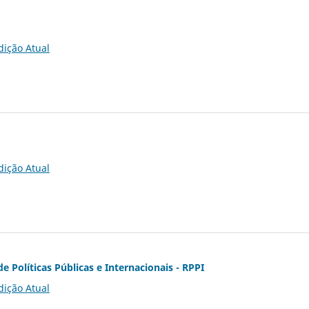
dição Atual
dição Atual
de Políticas Públicas e Internacionais - RPPI
dição Atual