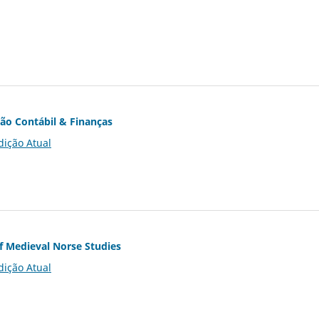
ção Contábil & Finanças
dição Atual
of Medieval Norse Studies
dição Atual