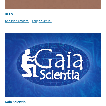
DLCV
Acessar revista
Edição Atual
Gaia Scientia