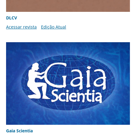
DLCV
Acessar revista
Edição Atual
Gaia Scientia