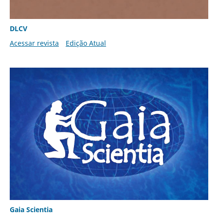
DLCV
Acessar revista
Edição Atual
Gaia Scientia