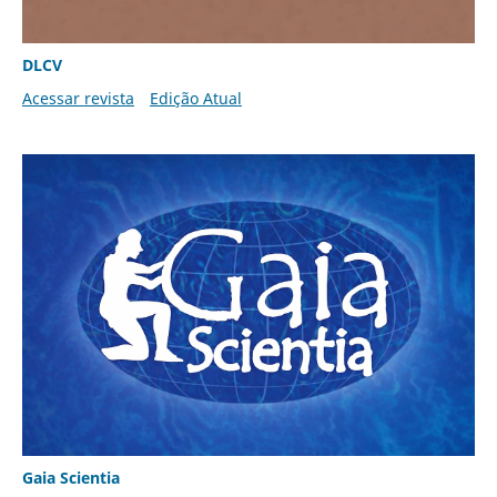
DLCV
Acessar revista
Edição Atual
Gaia Scientia