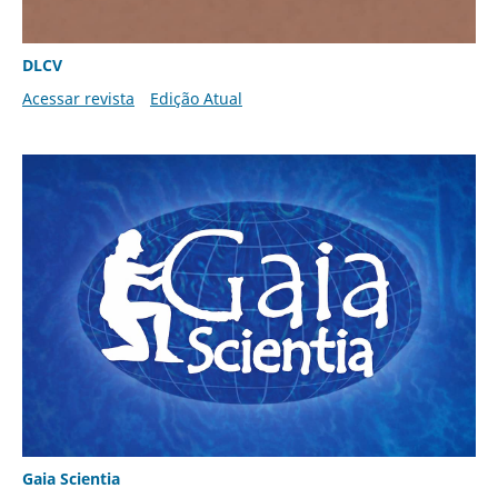
DLCV
Acessar revista
Edição Atual
Gaia Scientia