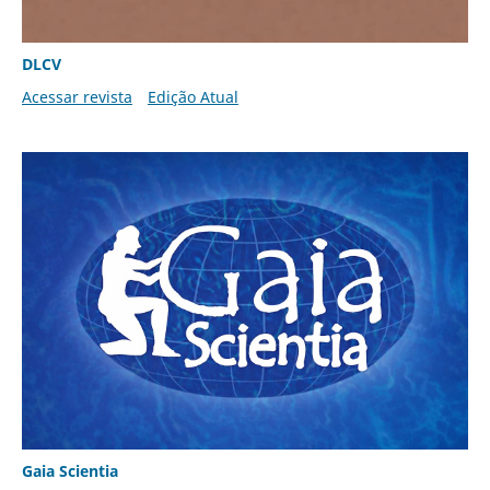
DLCV
Acessar revista
Edição Atual
Gaia Scientia