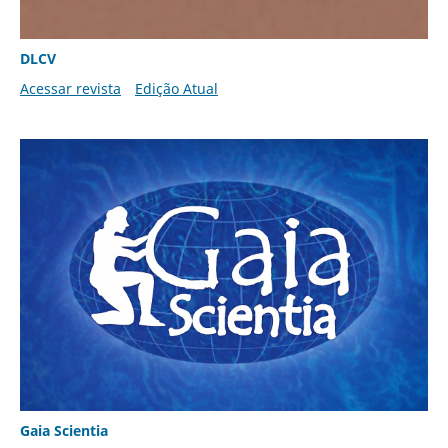
DLCV
Acessar revista
Edição Atual
Gaia Scientia