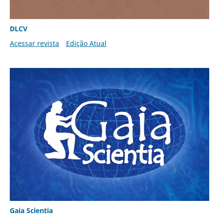
DLCV
Acessar revista
Edição Atual
Gaia Scientia