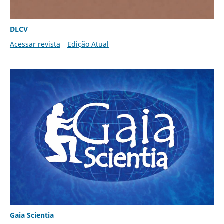
DLCV
Acessar revista
Edição Atual
Gaia Scientia