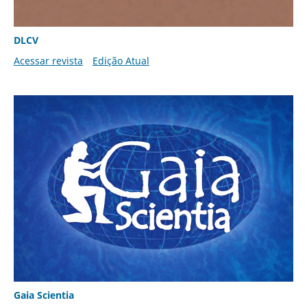
DLCV
Acessar revista
Edição Atual
Gaia Scientia