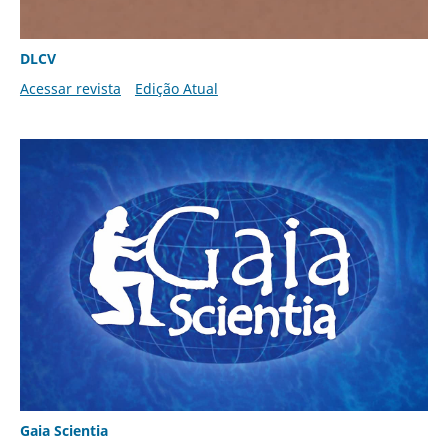
DLCV
Acessar revista
Edição Atual
Gaia Scientia