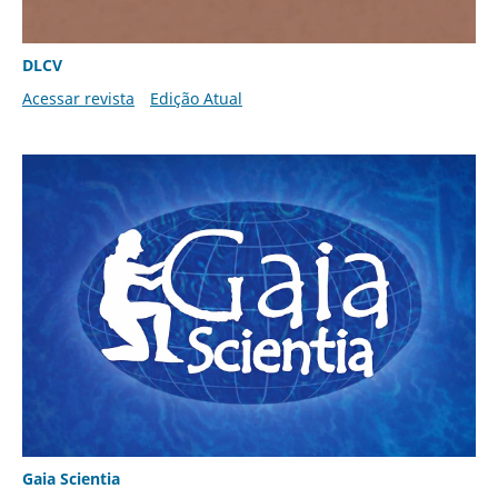
DLCV
Acessar revista
Edição Atual
Gaia Scientia