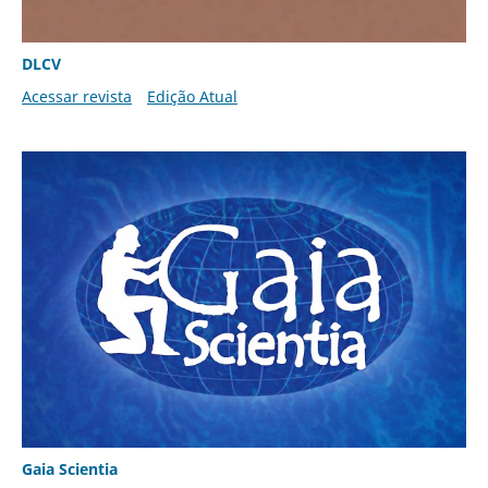
DLCV
Acessar revista
Edição Atual
Gaia Scientia