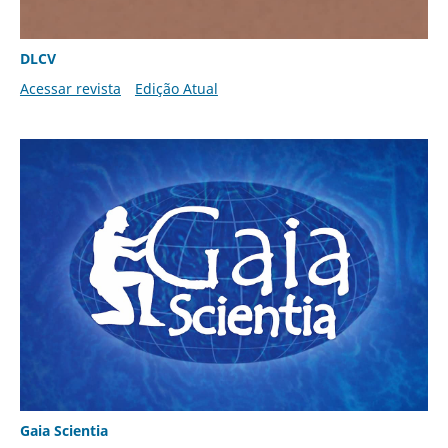
DLCV
Acessar revista
Edição Atual
Gaia Scientia