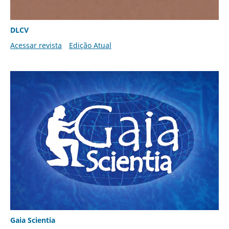
DLCV
Acessar revista
Edição Atual
Gaia Scientia