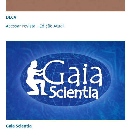
DLCV
Acessar revista
Edição Atual
Gaia Scientia