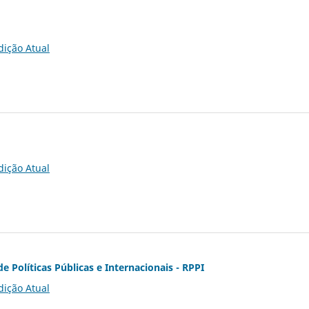
dição Atual
dição Atual
de Políticas Públicas e Internacionais - RPPI
dição Atual