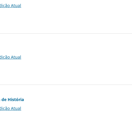
dição Atual
dição Atual
 de História
dição Atual