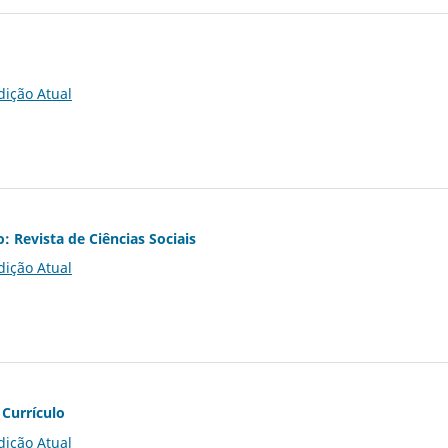
dição Atual
o: Revista de Ciências Sociais
dição Atual
 Currículo
dição Atual