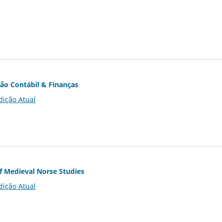
ção Contábil & Finanças
dição Atual
of Medieval Norse Studies
dição Atual