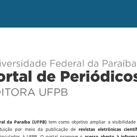
ral da Paraíba (UFPB)
tem como objetivo ampliar a visibilidade
tituição por meio da publicação de
revistas eletrônicas científ
vinculados à UFPB. O portal promove o
acesso aberto à inform