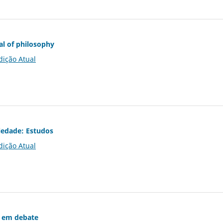
al of philosophy
dição Atual
iedade: Estudos
dição Atual
 em debate