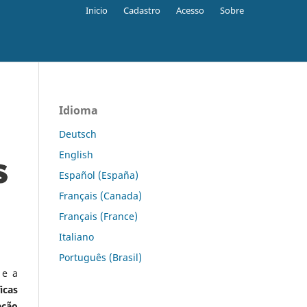
Inicio
Cadastro
Acesso
Sobre
Idioma
Deutsch
English
Español (España)
Français (Canada)
Français (France)
Italiano
Português (Brasil)
 e a
icas
ação