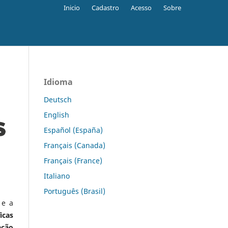
Inicio
Cadastro
Acesso
Sobre
Idioma
Deutsch
English
Español (España)
Français (Canada)
Français (France)
Italiano
Português (Brasil)
 e a
icas
ação