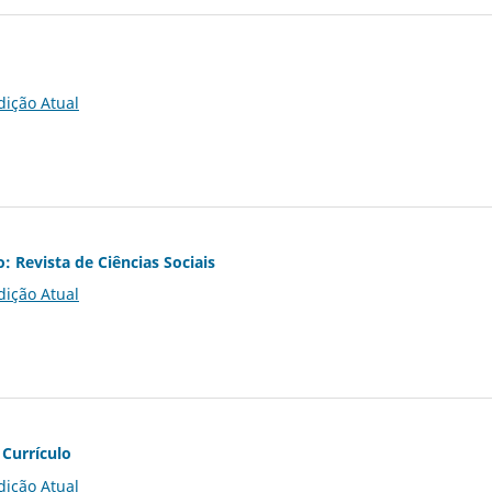
dição Atual
o: Revista de Ciências Sociais
dição Atual
 Currículo
dição Atual