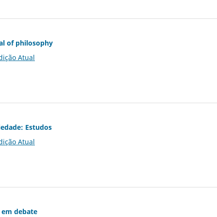
al of philosophy
dição Atual
iedade: Estudos
dição Atual
 em debate