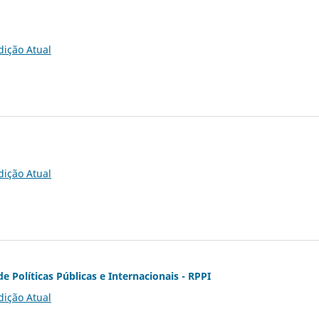
dição Atual
dição Atual
de Políticas Públicas e Internacionais - RPPI
dição Atual