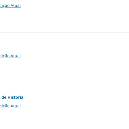
dição Atual
dição Atual
 de História
dição Atual