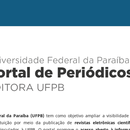
ral da Paraíba (UFPB)
tem como objetivo ampliar a visibilidade
tituição por meio da publicação de
revistas eletrônicas científ
vinculados à UFPB. O portal promove o
acesso aberto à inform