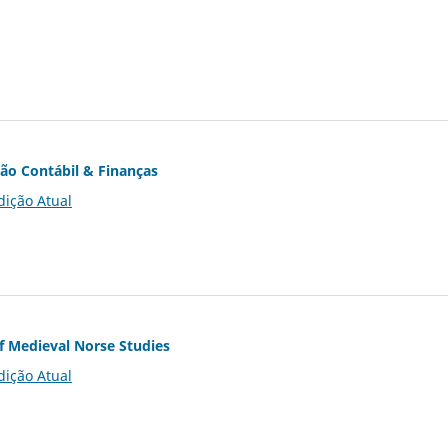
ção Contábil & Finanças
dição Atual
of Medieval Norse Studies
dição Atual