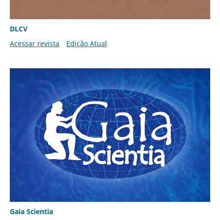
DLCV
Acessar revista
Edição Atual
Gaia Scientia