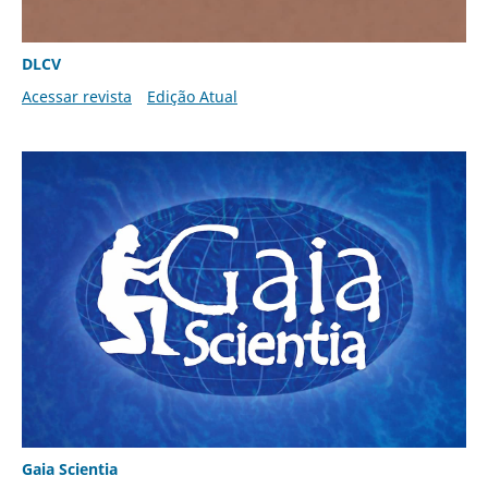
DLCV
Acessar revista
Edição Atual
Gaia Scientia