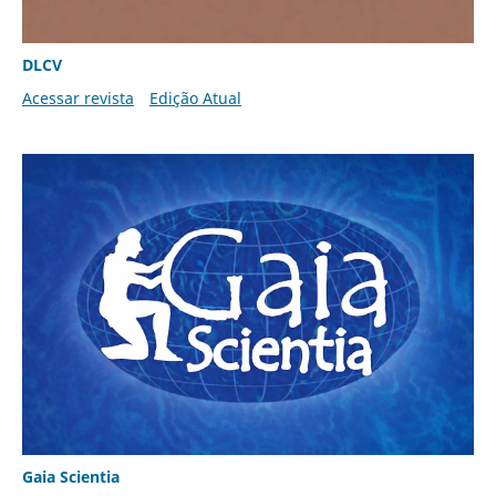
DLCV
Acessar revista
Edição Atual
Gaia Scientia