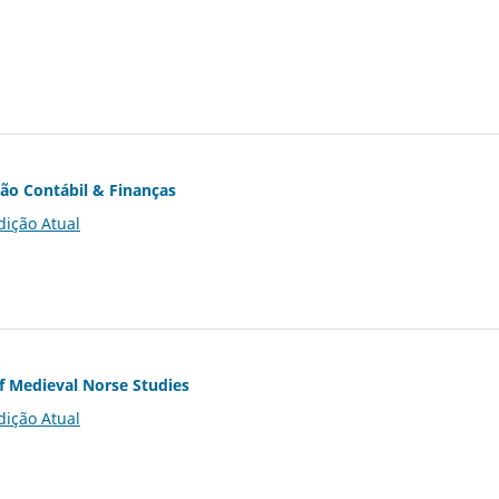
ção Contábil & Finanças
dição Atual
of Medieval Norse Studies
dição Atual