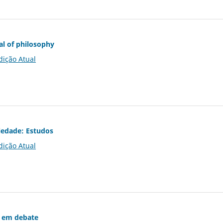
al of philosophy
dição Atual
iedade: Estudos
dição Atual
 em debate