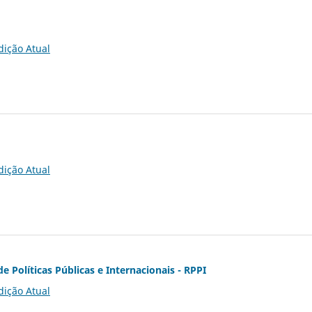
dição Atual
dição Atual
de Políticas Públicas e Internacionais - RPPI
dição Atual