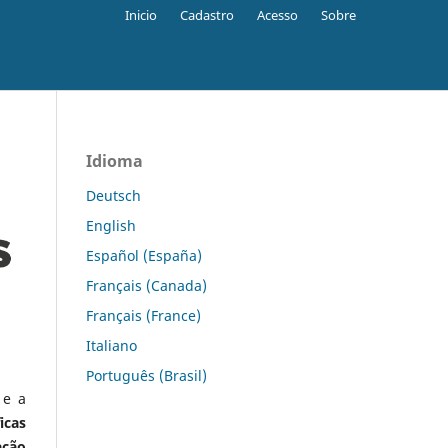
Inicio
Cadastro
Acesso
Sobre
Idioma
Deutsch
English
Español (España)
Français (Canada)
Français (France)
Italiano
Português (Brasil)
 e a
icas
ação