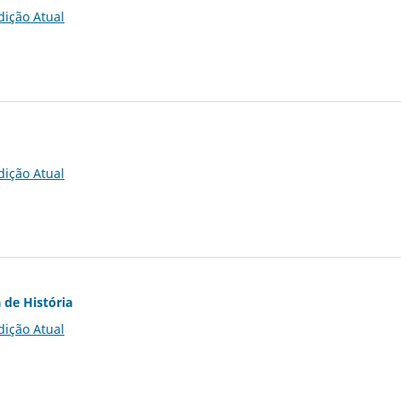
dição Atual
dição Atual
 de História
dição Atual