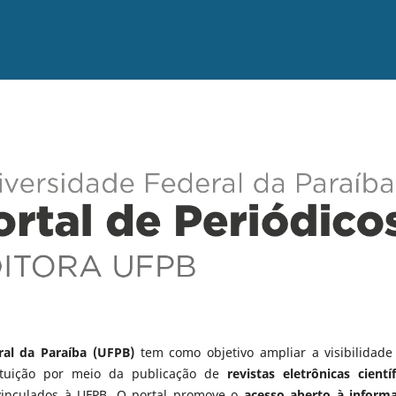
ral da Paraíba (UFPB)
tem como objetivo ampliar a visibilidade
tituição por meio da publicação de
revistas eletrônicas científ
vinculados à UFPB. O portal promove o
acesso aberto à inform