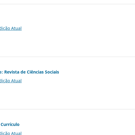
dição Atual
o: Revista de Ciências Sociais
dição Atual
 Currículo
dição Atual