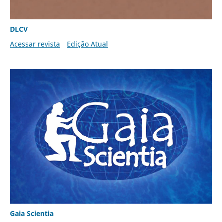
DLCV
Acessar revista
Edição Atual
Gaia Scientia