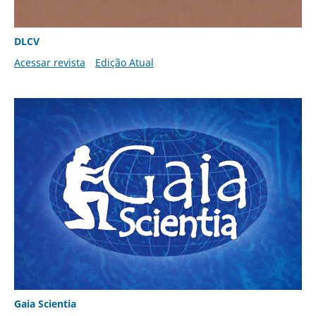
DLCV
Acessar revista
Edição Atual
Gaia Scientia