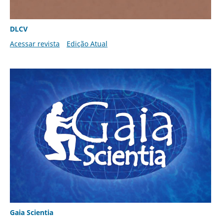
DLCV
Acessar revista
Edição Atual
Gaia Scientia