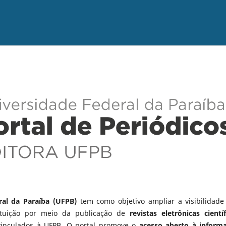
ral da Paraíba (UFPB)
tem como objetivo ampliar a visibilidade
tituição por meio da publicação de
revistas eletrônicas científ
vinculados à UFPB. O portal promove o
acesso aberto à inform