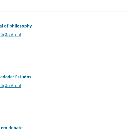
al of philosophy
dição Atual
iedade: Estudos
dição Atual
 em debate