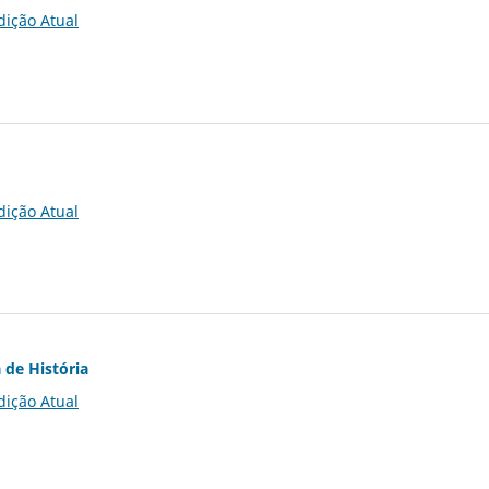
dição Atual
dição Atual
 de História
dição Atual