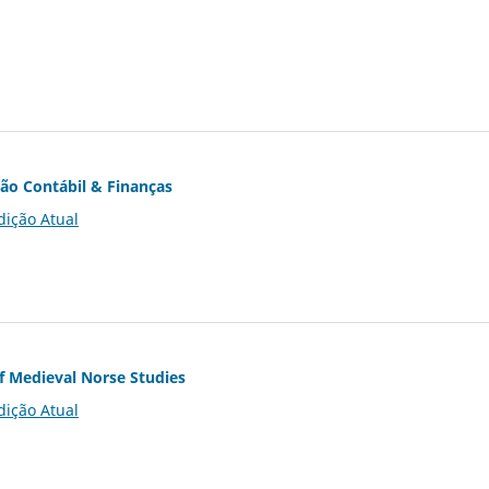
ção Contábil & Finanças
dição Atual
of Medieval Norse Studies
dição Atual