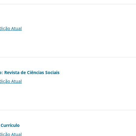
dição Atual
o: Revista de Ciências Sociais
dição Atual
 Currículo
dição Atual