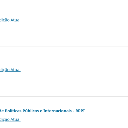
dição Atual
dição Atual
de Políticas Públicas e Internacionais - RPPI
dição Atual