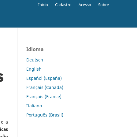
Inicio
Cadastro
Acesso
Sobre
Idioma
Deutsch
English
Español (España)
Français (Canada)
Français (France)
Italiano
Português (Brasil)
 e a
icas
ação