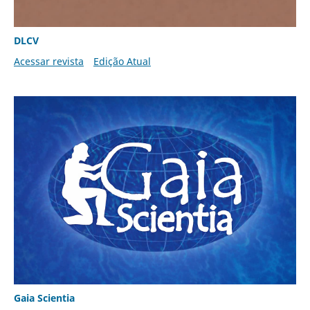
DLCV
Acessar revista
Edição Atual
Gaia Scientia