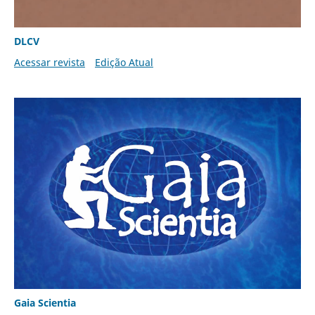
DLCV
Acessar revista
Edição Atual
Gaia Scientia